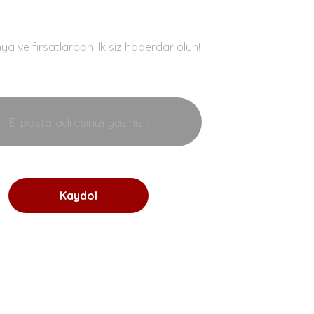
E-Bülten
 ve fırsatlardan ilk siz haberdar olun!
Kaydol