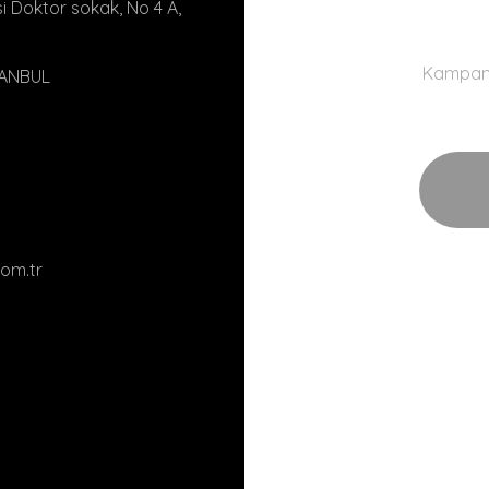
 Doktor sokak, No 4 A,
Kampanya
TANBUL
om.tr