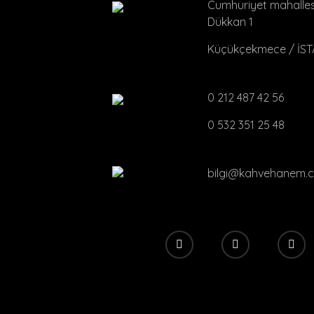
Cumhuriyet mahallesi
Dükkan 1
Küçükçekmece / İS
0 212 487 42 56
0 532 351 25 48
bilgi@kahvehanem.c