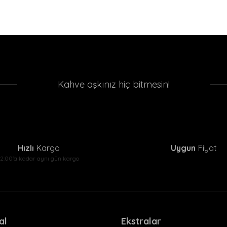
Kahve aşkınız hiç bitmesin!
Hızlı
Kargo
Uygun
Fiyat
12:00'a kadar aynı gün kargo
al
Ekstralar