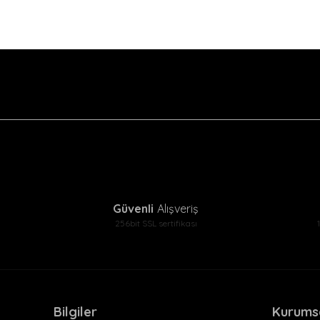
Güvenli
Alışveriş
256bit SSL sertifikası
Bilgiler
Kurums