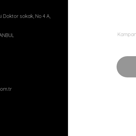
 Doktor sokak, No 4 A,
Kampanya
TANBUL
om.tr