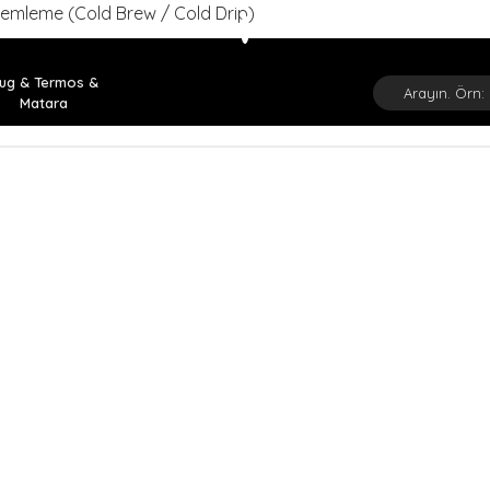
emleme (Cold Brew / Cold Drip)
ug & Termos &
Matara