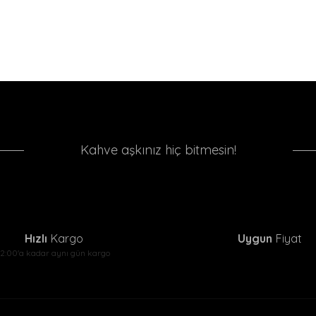
Kahve aşkınız hiç bitmesin!
Hızlı
Kargo
Uygun
Fiyat
12:00'a kadar aynı gün kargo