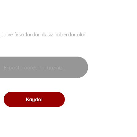
E-Bülten
 ve fırsatlardan ilk siz haberdar olun!
Kaydol