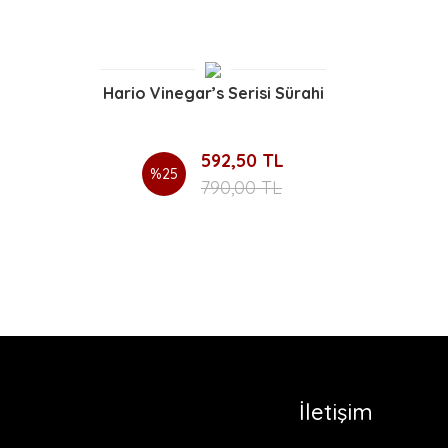
Hario Vinegar’s Serisi Sürahi
592,50 TL
%25
790,00 TL
İletişim