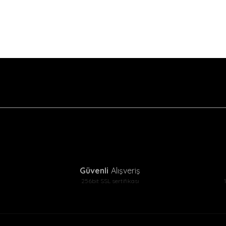
Güvenli
Alışveriş
256bit SSL sertifikası