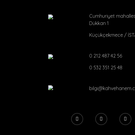
Cumhuriyet mahallesi
Dükkan 1
Küçükçekmece / İS
0 212 487 42 56
0 532 351 25 48
bilgi@kahvehanem.c