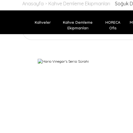
Anasayfa
Kahve Demleme Ekipmanları
Soğuk D
Kahveler
Kahve Demleme
HORECA
M
Ekipmanları
Ofis