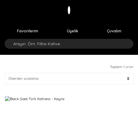
Favorilerim
Üyelik
Çuvalım
Toplam 1 ürün