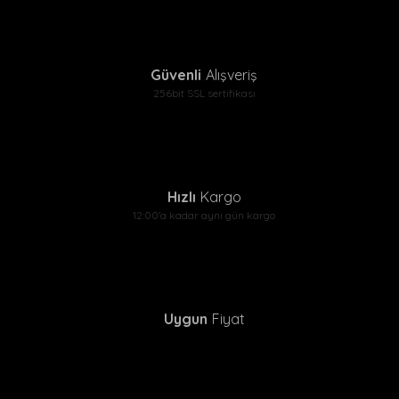
Güvenli
Alışveriş
256bit SSL sertifikası
Hızlı
Kargo
12:00'a kadar aynı gün kargo
Uygun
Fiyat