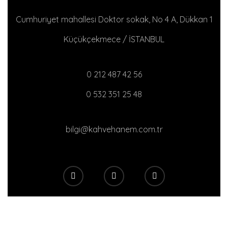
Cumhuriyet mahallesi Doktor sokak, No 4 A, Dükkan 1
Küçükçekmece / İSTANBUL
0 212 487 42 56
0 532 351 25 48
bilgi@kahvehanem.com.tr
E-Bülten