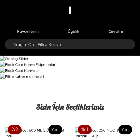
Favorilerim
Üyelik
Çuvalım
Sizin İçin Seçtiklerimiz
%8
Yeni
%11
Yeni