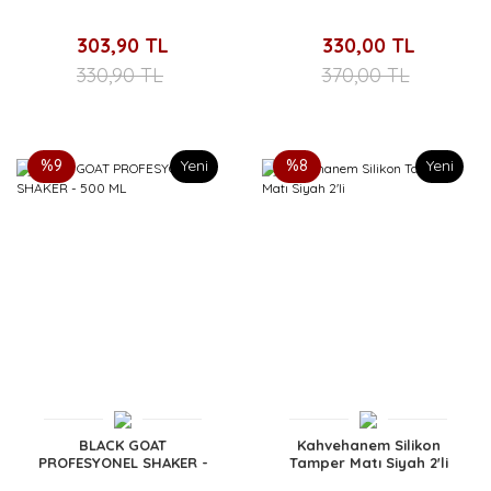
350 ML
303,90 TL
330,00 TL
330,90 TL
370,00 TL
%9
Yeni
%8
Yeni
BLACK GOAT
Kahvehanem Silikon
PROFESYONEL SHAKER -
Tamper Matı Siyah 2'li
500 ML