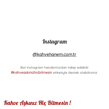
%11
Yeni
%8
Instagram
@kahvehanem.com.tr
Bizi Instagram hesabımızdan takip edebilir
#kahveaskinizhicbitmesin
etiketiyle destek olabilirsiniz.
Kahvehanem Kahve
Black Goat Barista
Demleme Tanışma Seti -
*Chemex Set-1 (4'lü Set) -
Beyaz (Dripper + Kahve
Barista Pour Over Starter
Sürahisi)
Set
490,00 TL
2.059,90 TL
Kahve Aşkınız Hiç Bitmesin !
550,00 TL
2.249,90 TL