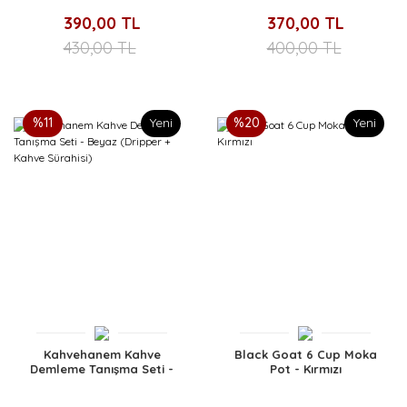
390,00 TL
370,00 TL
430,00 TL
400,00 TL
%11
Yeni
%20
Yeni
Kahvehanem Kahve
Black Goat 6 Cup Moka
Demleme Tanışma Seti -
Pot - Kırmızı
Beyaz (Dripper + Kahve
Sürahisi)