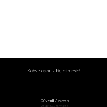
%9
%8
Black Goat Dripper Full
Black Goat Pour Over
Starter Set - Full Drip
(*Chemex) Full Starter Set
Kahve aşkınız hiç bitmesin!
Başlangıç Seti - 2
- Full Başlangıç Seti - 2
2.237,90 TL
2.616,90 TL
2.450,00 TL
2.859,90 TL
Güvenli
Alışveriş
%8
%17
256bit SSL sertifikası