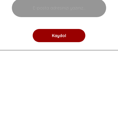
%9
%27
Kaydol
Black Goat Dripper Full
Black Goat V60 02
Starter Set - Full Drip
Seramik Dripper - Beyaz
Başlangıç Seti - 1
2.237,90 TL
224,90 TL
2.449,90 TL
309,90 TL