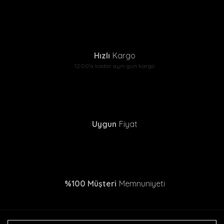
Hızlı
Kargo
12:00'a kadar aynı gün kargo
Uygun
Fiyat
Black Goat Pour Over
Black Goat V60 02
(*Chemex) Full Starter Set
Seramik Dripper - Kırmızı
- Full Başlangıç Seti - 1
2.571,90 TL
290,00 TL
2.803,90 TL
350,00 TL
%100 Müşteri
Memnuniyeti
%19
%15