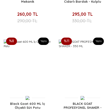
Mekanik
Cidarlı Bardak - Kulplu
260,00 TL
295,00 TL
290,00 TL
330,00 TL
%8
Yeni
%11
Yeni
Black Goat 600 ML İç
BLACK GOAT
Ölçekli Süt Potu
PROFESYONEL SHAKER -