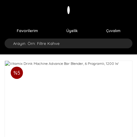
Favorilerim
Üyelik
Çuvalım
%5