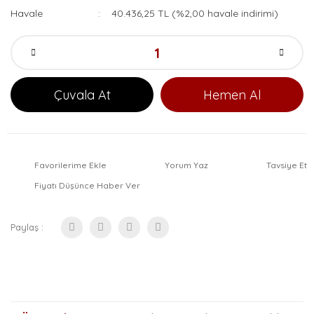
Havale
40.436,25 TL (%2,00 havale indirimi)
Çuvala At
Hemen Al
Favorilerime Ekle
Yorum Yaz
Tavsiye Et
Fiyatı Düşünce Haber Ver
Paylaş :