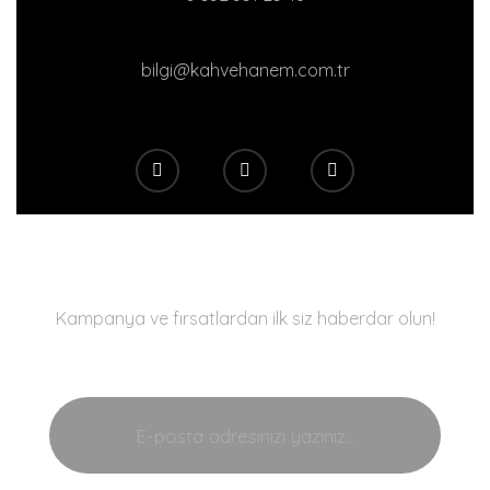
bilgi@kahvehanem.com.tr
E-Bülten
Kampanya ve fırsatlardan ilk siz haberdar olun!