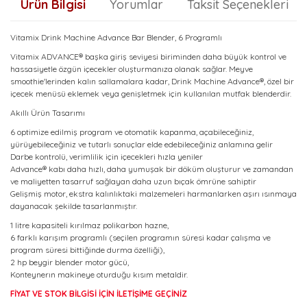
Ürün Bilgisi
Yorumlar
Taksit Seçenekleri
Vitamix Drink Machine Advance Bar Blender, 6 Programlı
Vitamix ADVANCE® başka giriş seviyesi biriminden daha büyük kontrol ve
hassasiyetle özgün içecekler oluşturmanıza olanak sağlar. Meyve
smoothie'lerinden kalın sallamalara kadar, Drink Machine Advance®, özel bir
içecek menüsü eklemek veya genişletmek için kullanılan mutfak blenderdir.
Akıllı Ürün Tasarımı
6 optimize edilmiş program ve otomatik kapanma, açabileceğiniz,
yürüyebileceğiniz ve tutarlı sonuçlar elde edebileceğiniz anlamına gelir
Darbe kontrolü, verimlilik için içecekleri hızla yeniler
Advance® kabı daha hızlı, daha yumuşak bir döküm oluşturur ve zamandan
ve maliyetten tasarruf sağlayan daha uzun bıçak ömrüne sahiptir
Gelişmiş motor, ekstra kalınlıktaki malzemeleri harmanlarken aşırı ısınmaya
dayanacak şekilde tasarlanmıştır.
1 litre kapasiteli kırılmaz polikarbon hazne,
6 farklı karışım programlı (seçilen programın süresi kadar çalışma ve
program süresi bittiğinde durma özelliği),
2 hp beygir blender motor gücü,
Konteynerın makineye oturduğu kısım metaldir.
FİYAT VE STOK BİLGİSİ İÇİN İLETİŞİME GEÇİNİZ