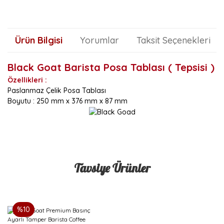
Ürün Bilgisi
Yorumlar
Taksit Seçenekleri
Black Goat Barista Posa Tablası ( Tepsisi )
Özellikleri :
Paslanmaz Çelik Posa Tablası
Boyutu : 250 mm x 376 mm x 87 mm
Bu ürünün fiyat bilgisi, resim, ürün açıklamalarında ve diğer
konularda yetersiz gördüğünüz noktaları öneri formunu
Bu ürüne ilk yorumu siz yapın!
kullanarak tarafımıza iletebilirsiniz.
Tavsiye Ürünler
Görüş ve önerileriniz için teşekkür ederiz.
Yorum Yaz
Ürün resmi kalitesiz, bozuk veya görüntülenemiyor.
Ürün açıklamasında eksik bilgiler bulunuyor.
%10
Ürün bilgilerinde hatalar bulunuyor.