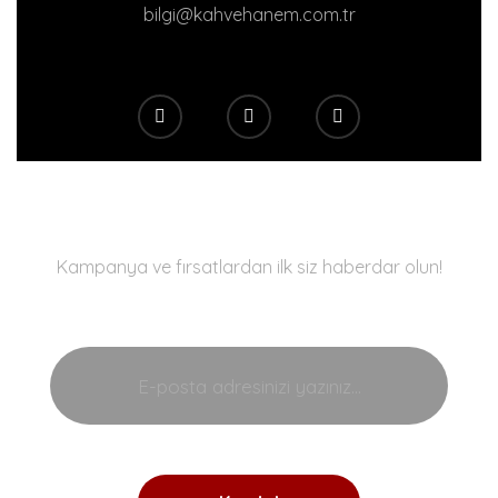
bilgi@kahvehanem.com.tr
E-Bülten
Kampanya ve fırsatlardan ilk siz haberdar olun!