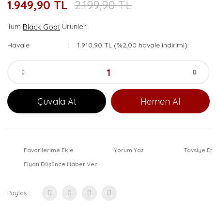
1.949,90 TL
2.199,90 TL
Tüm
Ürünleri
Black Goat
Havale
1.910,90 TL (%2,00 havale indirimi)
Çuvala At
Hemen Al
Favorilerime Ekle
Yorum Yaz
Tavsiye Et
Fiyatı Düşünce Haber Ver
Paylaş :