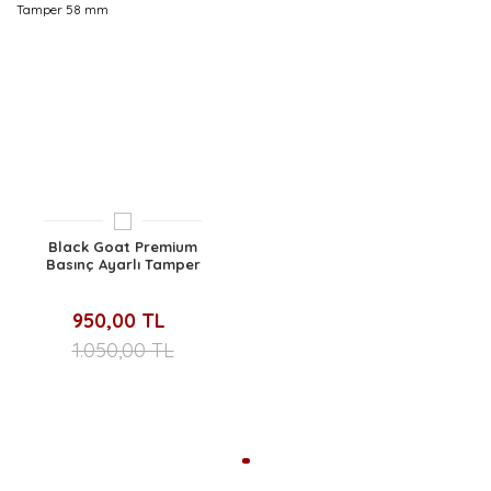
Ürün fiyatı diğer sitelerden daha pahalı.
Bu ürüne benzer farklı alternatifler olmalı.
Gönder
Black Goat Premium
Basınç Ayarlı Tamper
Barista Coffee Tamper 58
mm
950,00 TL
1.050,00 TL